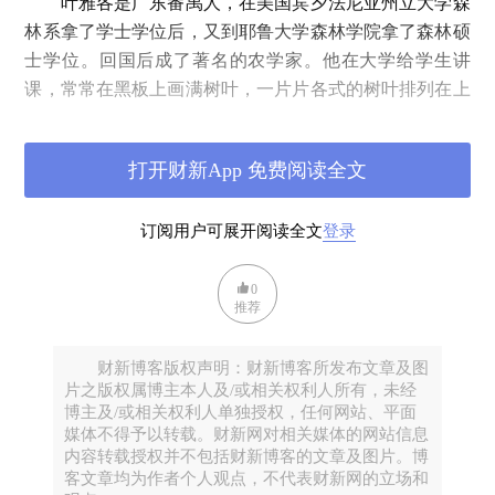
叶雅各是广东番禹人，在美国宾夕法尼亚州立大学森
林系拿了学士学位后，又到耶鲁大学森林学院拿了森林硕
士学位。回国后成了著名的农学家。他在大学给学生讲
课，常常在黑板上画满树叶，一片片各式的树叶排列在上
面，如同列队的士兵。叶雅各的专业注定了他必须长期在
野外奔波。看树种，看树群，看土壤，看植被，诸如此
打开财新App 免费阅读全文
类。武昌一带的山水，显然他也跑得差不多了。
1928年7月，国立武汉大学正式筹建。8月，蔡元培以
订阅用户可展开阅读全文
登录
大学院院长的名义，任命刘树杞为武汉大学代理校长，同
时任命李四光、王星拱、张难先、石瑛、叶雅各等人为新
0
校舍建筑设备委员会委员。李四光为委员长。
推荐
李四光在筹备会上提出旧的校区武昌东厂口空间狭
小，又身处闹市，已无法承受新的大学的需求，新的武汉
财新博客版权声明：财新博客所发布文章及图
大学应该在武昌城郊另寻校址，另建新舍。筹委会一致赞
片之版权属博主本人及/或相关权利人所有，未经
博主及/或相关权利人单独授权，任何网站、平面
同李四光的意见。
媒体不得予以转载。财新网对相关媒体的网站信息
内容转载授权并不包括财新博客的文章及图片。博
客文章均为作者个人观点，不代表财新网的立场和