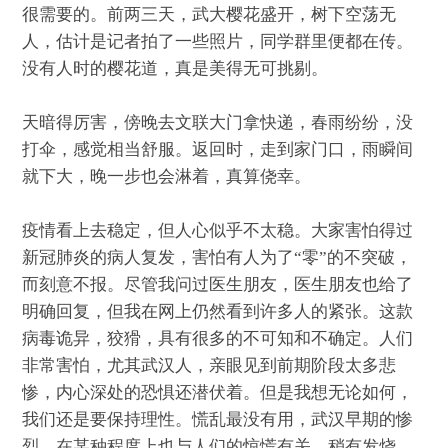
很需要的。前两三天，武大樱花盛开，树下空荡无
人，估计是记者拍了一些照片，同学群里便都在传。
没有人时的樱花道，真是美得无可挑剔。
天暗得厉害，傍晚去文联大门拿快递，春雨纷纷，没
打伞，感觉相当舒服。返回时，走到家门口，雨瞬间
就下大，晚一步也会淋着，真算侥幸。
疫情看上去稳定，但人心似乎不太稳。大家害怕得过
新冠肺炎的病人复发，害怕有人为了“零”的不突破，
而刻意不报。尽管我问过医生朋友，医生朋友也给了
明确回复，但我在网上仍然看到许多人的紧张。这款
病毒诡异，狡猾，具有很多的不可知和不确定。人们
非常害怕，尤其武汉人，亲眼见到前期阶段太多悲
惨，内心深处的恐惧还潜伏着。但是我想无论如何，
我们还是要保持理性。慌乱最没有用，武汉早期的惨
烈，在某种程度上也与人们的惊慌有关。稍有发烧，