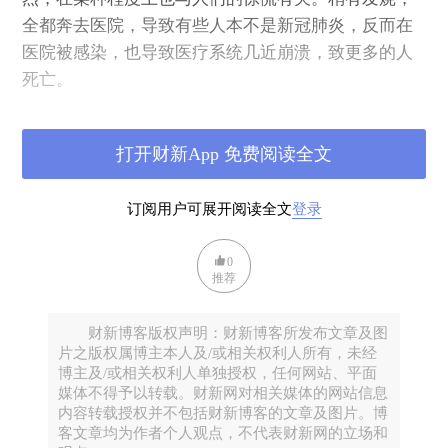
全都奔去医院，导致有些人本不是新冠肺炎，反而在
医院被感染，也导致医疗系统几近崩溃，致更多的人
死亡。
所以，疫情发展到现在，已经很平稳，不需要惊慌
打开财新App 免费阅读全文
了。医院已有足够的治疗经验，无论是感染又或复
发，都不用太紧张，治疗就是。平时我们也从来不是
订阅用户可展开阅读全文
登录
金刚不坏之身，也经常得病，像平时一样，得了病就
去治，最多耽误一点时间而已。冬春之际，本来也有
0
流感，也同样传染，大家不都活得很好吗？上海的张
推荐
文宏医生说，这个病的死亡率低于1%。既然如此，有
什么好怕的？只要不死，感染上也不必恐惧，方舱医
财新博客版权声明：财新博客所发布文章及图
院的病人们不是在医院又跳又唱吗？出院了也都欢天
片之版权属博主本人及/或相关权利人所有，未经
博主及/或相关权利人单独授权，任何网站、平面
喜地，跟别的什么病似也没多大差别。
媒体不得予以转载。财新网对相关媒体的网站信息
内容转载授权并不包括财新博客的文章及图片。博
话说回来，我也很难理解对0的追求。0个和1个，之间
客文章均为作者个人观点，不代表财新网的立场和