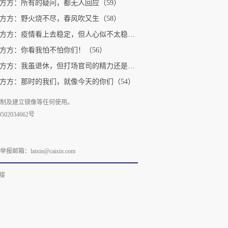
方方：所有的疑问，都无人回应（59）
方方：野火烧不尽，春风吹又生（58）
作家方方：疫情看上去稳定，但人心似不太稳（57）
方方：你看我怕不怕你们！（56）
作家方方：我虽退休，但打场官司的精力还是有的（55）
方方：那时的我们，就像今天的你们（54）
复制及建立镜像等任何使用。
02034662号
laixin@caixin.com
接