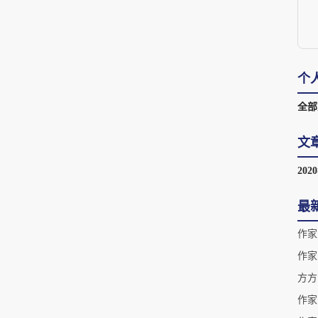
个
全部
文
202
最
作家
作家
方方
作家