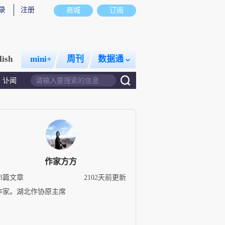
录
注册
商城
订阅
lish
mini+
周刊
数据通
讣闻
作家方方
63篇文章
2102天前更新
作家。湖北作协原主席