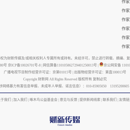
作家
作家
作家
作家
权为财新传媒及/或相关权利人专属所有或持有。未经许可，禁止进行转载、摘编、
880号
京ICP备10026701号-8
|
网信算备110105862729401250013号
|
京公网安备 110105
广播电视节目制作经营许可证：京第01015号
|
出版物经营许可证：第直100013号
Copyright 财新网 All Rights Reserved 版权所有 复制必究
力有害信息举报、未成年人举报、谣言信息）：010-85905050 13195200605 举报邮箱：
关于我们
|
加入我们
|
啄木鸟公益基金会
|
意见与反馈
|
提供新闻线索
|
联系我们
|
友情链