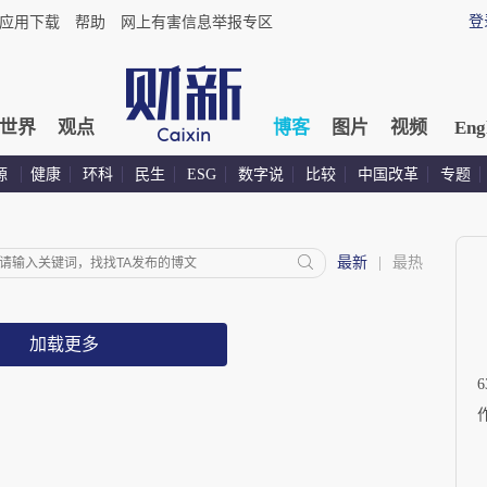
登
应用下载
帮助
网上有害信息举报专区
世界
观点
博客
图片
视频
Eng
源
健康
环科
民生
ESG
数字说
比较
中国改革
专题
最新
|
最热
加载更多